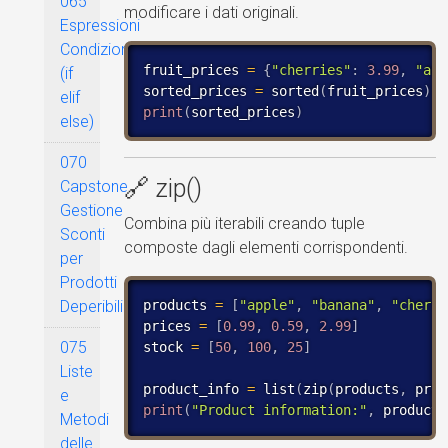
065
modificare i dati originali.
Espressioni
Condizionali
fruit_prices 
=
{
"cherries"
:
3.99
,
"app
(if
sorted_prices 
=
 sorted
(
fruit_prices
)
elif
print
(
sorted_prices
)
else)
070
🔗 zip()
Capstone
Gestione
Combina più iterabili creando tuple
Sconti
composte dagli elementi corrispondenti.
per
Prodotti
products 
=
[
"apple"
,
"banana"
,
"cherry
Deperibili
prices 
=
[
0.99
,
0.59
,
2.99
]
075
stock 
=
[
50
,
100
,
25
]
Liste
product_info 
=
 list
(
zip
(
products
,
 pric
e
print
(
"Product information:"
,
 product_
Metodi
delle