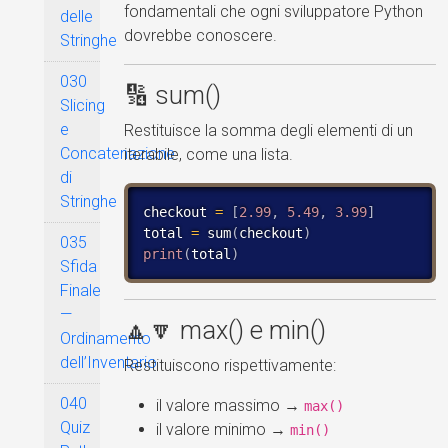
fondamentali che ogni sviluppatore Python
delle
dovrebbe conoscere.
Stringhe
030
🔢 sum()
Slicing
e
Restituisce la somma degli elementi di un
Concatenazione
iterabile, come una lista.
di
Stringhe
checkout 
=
[
2.99
,
5.49
,
3.99
]
total 
=
 sum
(
checkout
)
035
print
(
total
)
Sfida
Finale
—
🔼🔽 max() e min()
Ordinamento
dell’Inventario
Restituiscono rispettivamente:
040
il valore massimo →
max()
Quiz
il valore minimo →
min()