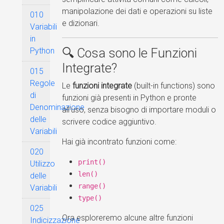
manipolazione dei dati e operazioni su liste
010
e dizionari.
Variabili
in
Python
🔍 Cosa sono le Funzioni
Integrate?
015
Regole
Le
funzioni integrate
(built-in functions) sono
di
funzioni già presenti in Python e pronte
Denominazione
all’uso, senza bisogno di importare moduli o
delle
scrivere codice aggiuntivo.
Variabili
Hai già incontrato funzioni come:
020
print()
Utilizzo
len()
delle
range()
Variabili
type()
025
Ora esploreremo alcune altre funzioni
Indicizzazione