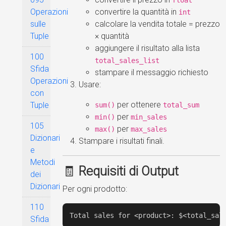
convertire la quantità in
Operazioni
int
calcolare la vendita totale = prezzo
sulle
× quantità
Tuple
aggiungere il risultato alla lista
100
total_sales_list
Sfida
stampare il messaggio richiesto
Operazioni
Usare:
con
per ottenere
Tuple
sum()
total_sum
per
min()
min_sales
105
per
max()
max_sales
Dizionari
Stampare i risultati finali.
e
Metodi
🧾
Requisiti di Output
dei
Dizionari
Per ogni prodotto:
110
Total sales for <product>: $<total_sal
Sfida