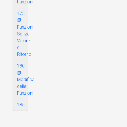
Funzioni
175
📘
Funzioni
Senza
Valore
di
Ritorno
180
📘
Modifica
delle
Funzioni
185