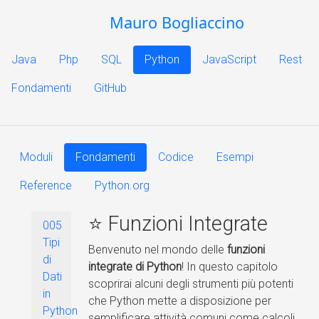
Mauro Bogliaccino
Java
Php
SQL
Python
JavaScript
Rest
Fondamenti
GitHub
Moduli
Fondamenti
Codice
Esempi
Reference
Python.org
⭐ Funzioni Integrate
005
Tipi
Benvenuto nel mondo delle
funzioni
di
integrate di Python
! In questo capitolo
Dati
scoprirai alcuni degli strumenti più potenti
in
che Python mette a disposizione per
Python
semplificare attività comuni come calcoli,