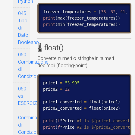
Python
freezer_temperatures 
=
[
38
,
32
,
41
,
34
045
print
(
max
(
freezer_temperatures
)
)
Tipo
print
(
min
(
freezer_temperatures
)
)
di
Dato
Booleano
🌡 float()
050
Converte numeri o stringhe in numeri
Combinazione
decimali (floating-point).
di
Condizioni
price1 
=
"3.99"
050
price2 
=
12
es
price1_converted 
=
 float
(
price1
)
ESERCIZI
price2_converted 
=
 float
(
price2
)
—
Combinazione
print
(
f
"Price 
di
print
(
f
"Price 
#2 is ${price2_converted
Condizioni