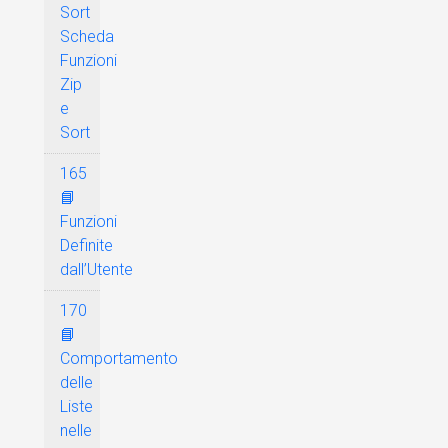
Sort
Scheda
Funzioni
Zip
e
Sort
165
📘
Funzioni
Definite
dall’Utente
170
📘
Comportamento
delle
Liste
nelle