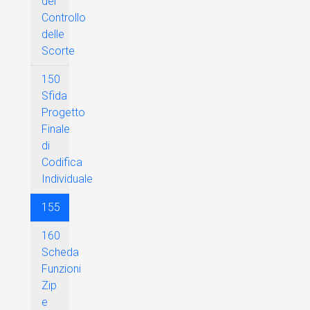
del
Controllo
delle
Scorte
150
Sfida
Progetto
Finale
di
Codifica
Individuale
155
160
Scheda
Funzioni
Zip
e