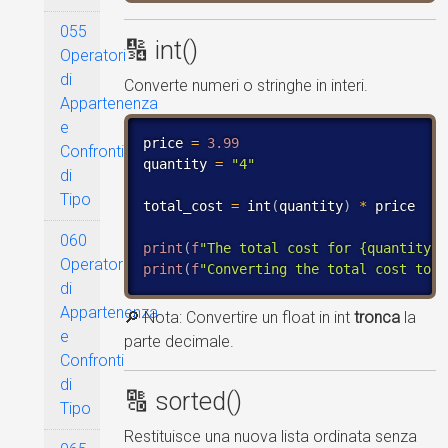
055
🔢 int()
Operatori
di
Converte numeri o stringhe in interi.
Appartenenza
e
price 
=
3.99
Confronti
quantity 
=
"4"
di
Tipo
total_cost 
=
 int
(
quantity
)
*
 price

060
print
(
f
"The total cost for {quantity} 
Operatori
print
(
f
"Converting the total cost to a
di
Appartenenza
🔎 Nota: Convertire un float in int
tronca
la
e
parte decimale.
Confronti
di
🔠 sorted()
Tipo
Restituisce una nuova lista ordinata senza