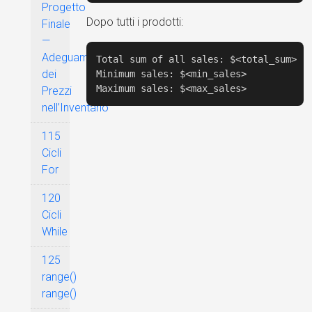
Progetto
Dopo tutti i prodotti:
Finale
—
Adeguamento
Total sum of all sales: $<total_sum>

dei
Minimum sales: $<min_sales>

Maximum sales: $<max_sales>
Prezzi
nell’Inventario
115
Cicli
For
120
Cicli
While
125
range()
range()