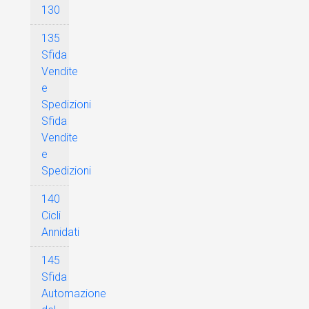
130
135
Sfida
Vendite
e
Spedizioni
Sfida
Vendite
e
Spedizioni
140
Cicli
Annidati
145
Sfida
Automazione