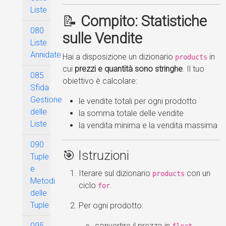
Liste
📝
Compito: Statistiche
080
sulle Vendite
Liste
Annidate
Hai a disposizione un dizionario
in
products
cui
prezzi e quantità sono stringhe
. Il tuo
085
obiettivo è calcolare:
Sfida
Gestione
le vendite totali per ogni prodotto
delle
la somma totale delle vendite
Liste
la vendita minima e la vendita massima
090
🎯 Istruzioni
Tuple
e
Iterare sul dizionario
con un
products
Metodi
ciclo
.
for
delle
Tuple
Per ogni prodotto:
convertire il prezzo in
095
float