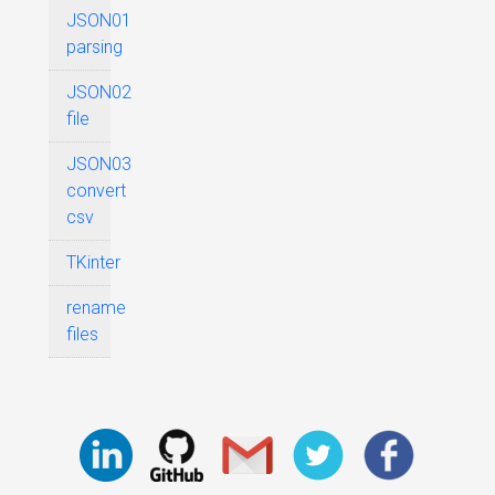
JSON01
parsing
JSON02
file
JSON03
convert
csv
TKinter
rename
files