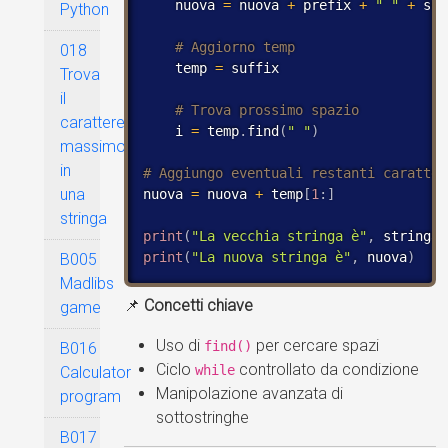
    nuova 
=
 nuova 
+
 prefix 
+
" "
+
 suf
Python
018
    temp 
=
 suffix

Trova
il
carattere
    i 
=
 temp
.
find
(
" "
)
massimo
in
una
nuova 
=
 nuova 
+
 temp
[
1
:
]
stringa
print
(
"La vecchia stringa è"
,
 stringa
)
print
(
"La nuova stringa è"
,
 nuova
)
B005
Madlibs
📌
Concetti chiave
game
Uso di
per cercare spazi
find()
B016
Ciclo
controllato da condizione
while
Calculator
Manipolazione avanzata di
program
sottostringhe
B017