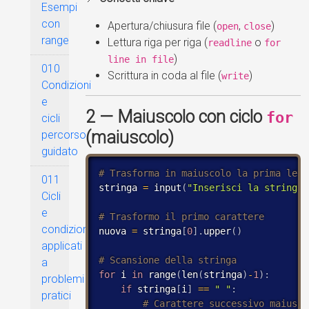
Esempi
con
Apertura/chiusura file (
,
)
open
close
range
Lettura riga per riga (
o
readline
for
)
line in file
010
Scrittura in coda al file (
)
write
Condizioni
e
2 — Maiuscolo con ciclo
for
cicli
(maiuscolo)
percorso
guidato
011
stringa 
=
 input
(
"Inserisci la stringa:
Cicli
e
condizioni
nuova 
=
 stringa
[
0
]
.
upper
(
)
applicati
a
for
 i 
in
 range
(
len
(
stringa
)
-
1
)
:
problemi
if
 stringa
[
i
]
==
" "
:
pratici