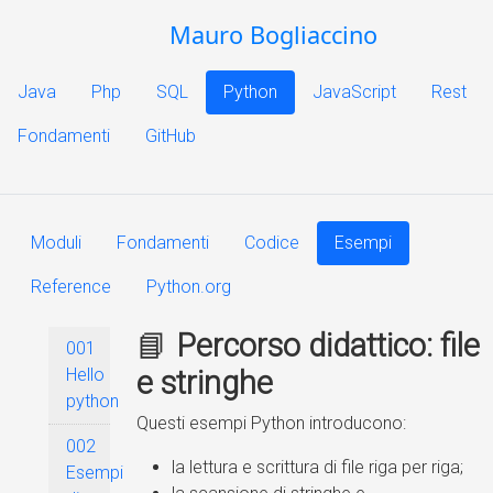
Mauro Bogliaccino
Java
Php
SQL
Python
JavaScript
Rest
Fondamenti
GitHub
Moduli
Fondamenti
Codice
Esempi
Reference
Python.org
📘
Percorso didattico: file
001
Hello
e stringhe
python
Questi esempi Python introducono:
002
la lettura e scrittura di file riga per riga;
Esempi