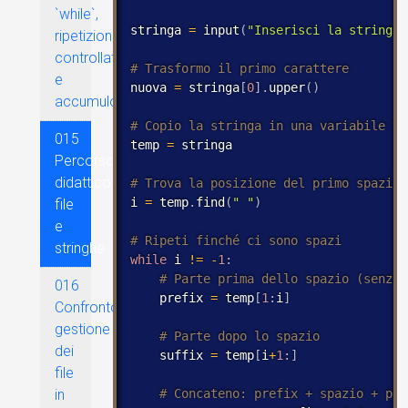
`while`,
stringa 
=
 input
(
"Inserisci la stringa:
ripetizione
controllata
e
nuova 
=
 stringa
[
0
]
.
upper
(
)
accumulo
015
temp 
=
 stringa

Percorso
didattico
i 
=
 temp
.
find
(
" "
)
file
e
stringhe
while
 i 
!
=
-
1
:
016
    prefix 
=
 temp
[
1
:
i
]
Confronto
gestione
dei
    suffix 
=
 temp
[
i
+
1
:
]
file
in