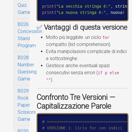
Quiz
print
(
"La vecchia stringa è:"
,
 stringa
Game
print
(
"La nuova stringa è:"
,
 nuova
)
B026
✅
Vantaggi di questa versione
Concession
Molto più leggibile: un ciclo
for
Stand
compatto (list comprehension).
Program
Evita manipolazioni complicate di indici
B028
e sottostringhe.
Number
Gestisce anche eventuali spazi
Guessing
consecutivi senza errori (
if p else
Game
).
""
B029
Confronto Tre Versioni —
Rock
Capitalizzazione Parole
Paper
Scissors
Game
B030