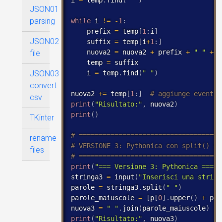
i 
=
 temp
.
find
(
" "
)
JSON01
parsing
while
 i 
!
=
-
1
:
    prefix 
=
 temp
[
1
:
i
]
JSON02
    suffix 
=
 temp
[
i
+
1
:
]
    nuova2 
=
 nuova2 
+
 prefix 
+
" "
+
 s
file
    temp 
=
 suffix

JSON03
    i 
=
 temp
.
find
(
" "
)
convert
nuova2 
+
=
 temp
[
1
:
]
csv
print
(
"Risultato:"
,
 nuova2
)
print
(
)
TKinter
rename
files
print
(
"=== Versione 3: Pythonica ==="
)
stringa3 
=
 input
(
"Inserisci una string
parole 
=
 stringa3
.
split
(
" "
)
parole_maiuscole 
=
[
p
[
0
]
.
upper
(
)
+
 p
[
1
nuova3 
=
" "
.
join
(
parole_maiuscole
)
print
(
"Risultato:"
,
 nuova3
)