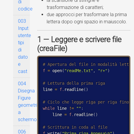
la scansione di stringhe e
di
trasformazione di caratteri;
codice
due approcci per trasformare la prima
003
lettera dopo ogni spazio in maiuscolo.
Input
utente
1 — Leggere e scrivere file
tipi
(creaFile)
di
dato
e
f
=
 open
(
"readMe.txt"
,
"r+"
)
cast
004
line 
=
f.
readline
(
)
Disegna
Figure
geometriche
while
 line 
!
=
""
:
a
    line 
=
f.
readline
(
)
schermo
006
f.
write
(
"Prima riga Appesa\n"
)