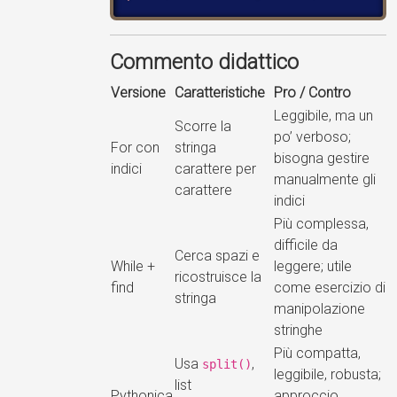
Commento didattico
Versione
Caratteristiche
Pro / Contro
Leggibile, ma un
Scorre la
po’ verboso;
For con
stringa
bisogna gestire
indici
carattere per
manualmente gli
carattere
indici
Più complessa,
difficile da
Cerca spazi e
While +
leggere; utile
ricostruisce la
find
come esercizio di
stringa
manipolazione
stringhe
Più compatta,
Usa
,
split()
leggibile, robusta;
list
Pythonica
approccio