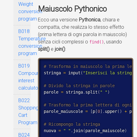
Weight
Maiuscolo Pythonico
conversion
program
Ecco una versione
Pythonica
, chiara e
compatta, che realizza lo stesso effetto
B018
(prima lettera di ogni parola in maiuscolo)
Temperature
senza cicli complessi o
, usando
find()
conversion
split()
e
join()
:
program
B019
Compound
stringa 
=
 input
(
"Inserisci la stringa:
interest
calculator
parole 
=
 stringa
.
split
(
" "
)
B022
Shopping
parole_maiuscole 
=
[
p
[
0
]
.
upper
(
)
+
 p
[
1
Cart
Program
nuova 
=
" "
.
join
(
parole_maiuscole
)
B024