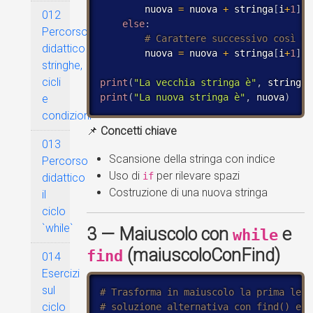
        nuova 
=
 nuova 
+
 stringa
[
i
+
1
]
.
u
012
else
:
Percorso
didattico
        nuova 
=
 nuova 
+
 stringa
[
i
+
1
]
stringhe,
cicli
print
(
"La vecchia stringa è"
,
 stringa
)
print
(
"La nuova stringa è"
,
 nuova
)
e
condizioni
📌
Concetti chiave
013
Scansione della stringa con indice
Percorso
Uso di
per rilevare spazi
if
didattico
Costruzione di una nuova stringa
il
ciclo
`while`
3 — Maiuscolo con
e
while
(maiuscoloConFind)
find
014
Esercizi
sul
ciclo