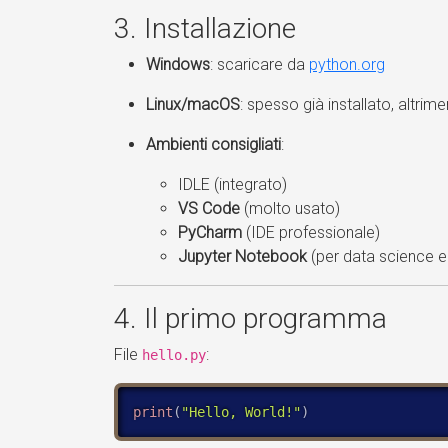
3. Installazione
Windows
: scaricare da
python.org
Linux/macOS
: spesso già installato, altrime
Ambienti consigliati
:
IDLE (integrato)
VS Code
(molto usato)
PyCharm
(IDE professionale)
Jupyter Notebook
(per data science e 
4. Il primo programma
File
:
hello.py
print
(
"Hello, World!"
)