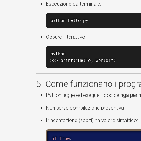
Esecuzione da terminale:
python hello.py
Oppure interattivo:
python

>>> print("Hello, World!")
5. Come funzionano i prog
Python legge ed esegue il codice
riga per r
Non serve compilazione preventiva
L’indentazione (spazi) ha valore sintattico:
if
True
: