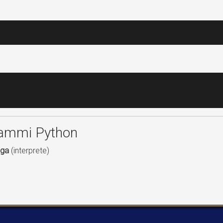
rammi Python
iga
(interprete)