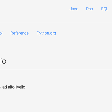
Java
Php
SQL
pi
Reference
Python.org
io
o
,
ad alto livello