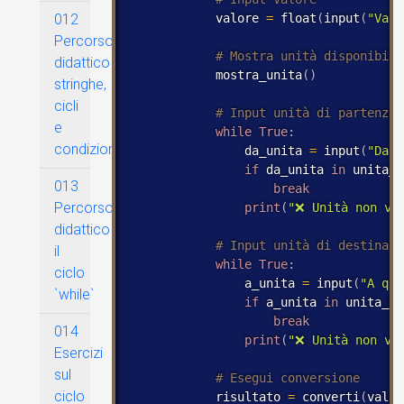
            valore 
=
 float
(
input
(
"Valo
012
Percorso
didattico
            mostra_unita
(
)
stringhe,
cicli
e
while
True
:
condizioni
                da_unita 
=
 input
(
"Da q
if
 da_unita 
in
 unita_p
013
break
Percorso
print
(
"❌ Unità non va
didattico
il
while
True
:
ciclo
                a_unita 
=
 input
(
"A qua
`while`
if
 a_unita 
in
 unita_pe
break
014
print
(
"❌ Unità non va
Esercizi
sul
ciclo
            risultato 
=
 converti
(
valor