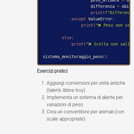
                    differenza 
=
 obiet
print
(
f
"Differenza
except
 ValueError
:
print
(
"❌ Peso non val
else
:
print
(
"❌ Scelta non valid
sistema_monitoraggio_peso
(
)
Esercizi pratici:
Aggiungi conversioni per unità antiche
(talenti, libbre troy)
Implementa un sistema di allerte per
variazioni di peso
Crea un convertitore per animali (con
scale appropriate)