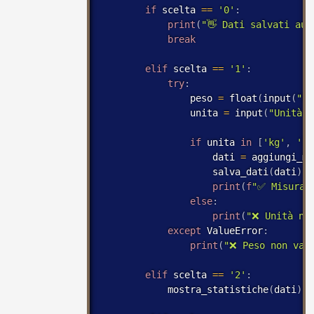
if
 scelta 
==
'0'
:
print
(
"👋 Dati salvati aut
break
elif
 scelta 
==
'1'
:
try
:
                peso 
=
 float
(
input
(
"Pe
                unita 
=
 input
(
"Unità (
if
 unita 
in
[
'kg'
,
'lb
                    dati 
=
 aggiungi_mi
                    salva_dati
(
dati
)
print
(
f
"✅ Misurazi
else
:
print
(
"❌ Unità no
except
 ValueError
:
print
(
"❌ Peso non val
elif
 scelta 
==
'2'
:
            mostra_statistiche
(
dati
)