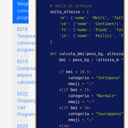
Weight
conversion
    unita_altezza 
=
{
program
'm'
:
{
'nome'
:
'Metri'
,
'fattor
'cm'
:
{
'nome'
:
'Centimetri'
,
'
B018
'ft'
:
{
'nome'
:
'Piedi'
,
'fatto
Temperature
'in'
:
{
'nome'
:
'Pollici'
,
'fat
}
conversion
program
def
 calcola_bmi
(
peso_kg
,
 altezza_m
        bmi 
=
 peso_kg 
/
(
altezza_m 
*
*
B019
Compound
if
 bmi 
<
18.5
:
interest
            categoria 
=
"Sottopeso"
calculator
            emoji 
=
"⚠️"
elif
 bmi 
<
25
:
B022
            categoria 
=
"Normale"
Shopping
            emoji 
=
"✅"
Cart
elif
 bmi 
<
30
:
            categoria 
=
"Sovrappeso"
Program
            emoji 
=
"⚠️"
B024
else
: