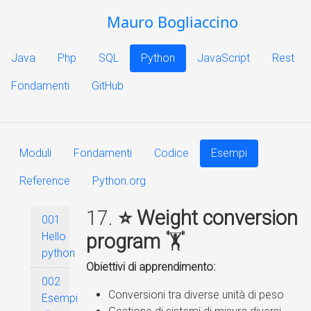
Mauro Bogliaccino
Java
Php
SQL
Python
JavaScript
Rest
Fondamenti
GitHub
Moduli
Fondamenti
Codice
Esempi
Reference
Python.org
17.
⭐ Weight conversion
001
Hello
program
🏋️
python
Obiettivi di apprendimento:
002
Conversioni tra diverse unità di peso
Esempi