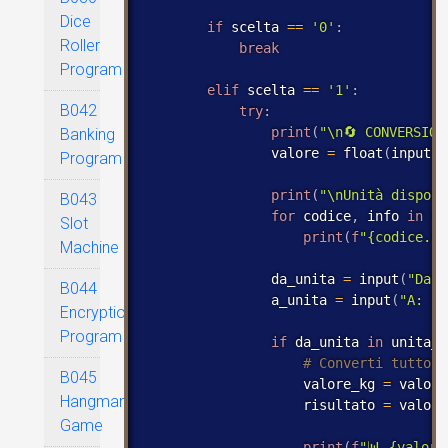
Dice
if
 scelta 
==
'0'
:
Roller
break
Program
elif
 scelta 
==
'1'
:
B042
try
:
print
(
"\n🔄 CONVERSION
Banking
                valore 
=
 float
(
input
(
"
Program
print
(
"\nUnità disponi
B043
for
 codice
,
 info 
in
 un
Slot
print
(
f
"{codice.up
Machine
                da_unita 
=
 input
(
"Da: 
B044
                a_unita 
=
 input
(
"A: "
)
Encryption
Program
if
 da_unita 
in
 unita_p
B045
                    valore_kg 
=
 valore
Hangman
                    risultato 
=
 valore
Game
print
(
f
"📊 {valore