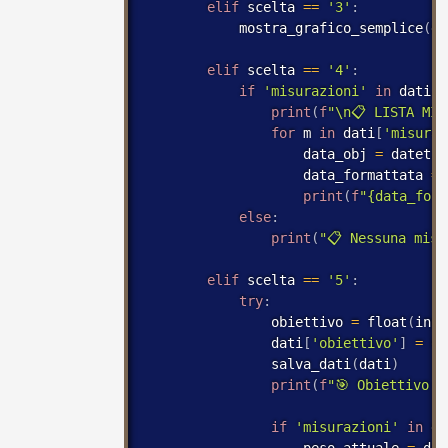
elif
 scelta 
==
'3'
:
            mostra_grafico_semplice
(
da
elif
 scelta 
==
'4'
:
if
'misurazioni'
in
 dati 
a
print
(
f
"\n📋 LISTA MIS
for
 m 
in
 dati
[
'misuraz
                    data_obj 
=
 datetim
                    data_formattata 
=
 
print
(
f
"{data_form
else
:
print
(
"📋 Nessuna misu
elif
 scelta 
==
'5'
:
try
:
                obiettivo 
=
 float
(
inpu
                dati
[
'obiettivo'
]
=
 ob
                salva_dati
(
dati
)
print
(
f
"🎯 Obiettivo i
if
'misurazioni'
in
 da
                    peso_attuale 
=
 dat