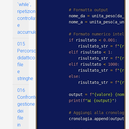
`while`,
ripetizione
            nome_da 
=
 unita_peso
[
da_un
controllata
            nome_a 
=
 unita_peso
[
a_unit
e
accumulo
if
 risultato 
<
0.001
:
015
                risultato_str 
=
f
"{ris
Percorso
elif
 risultato 
<
1
:
didattico
                risultato_str 
=
f
"{ris
elif
 risultato 
<
1000
:
file
                risultato_str 
=
f
"{ris
e
else
:
stringhe
                risultato_str 
=
f
"{ris
016
            output 
=
f
"{valore} {nome_
Confronto
print
(
f
"📊 {output}"
)
gestione
dei
file
            cronologia
.
append
(
output
)
in