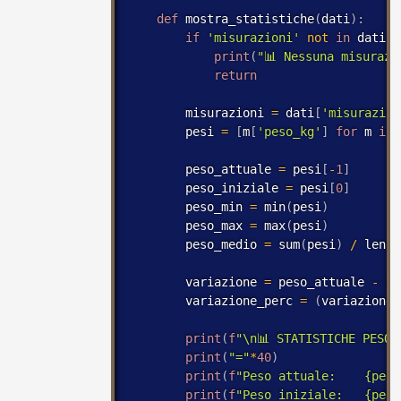
def
 mostra_statistiche
(
dati
)
:
if
'misurazioni'
not
in
 dati 
o
print
(
"📊 Nessuna misurazi
return
        misurazioni 
=
 dati
[
'misurazion
        pesi 
=
[
m
[
'peso_kg'
]
for
 m 
in
 
        peso_attuale 
=
 pesi
[
-
1
]
        peso_iniziale 
=
 pesi
[
0
]
        peso_min 
=
 min
(
pesi
)
        peso_max 
=
 max
(
pesi
)
        peso_medio 
=
 sum
(
pesi
)
/
 len
(
p
        variazione 
=
 peso_attuale 
-
 pe
        variazione_perc 
=
(
variazione 
print
(
f
"\n📊 STATISTICHE PESO:
print
(
"="
*
40
)
print
(
f
"Peso attuale:    {peso
print
(
f
"Peso iniziale:   {peso