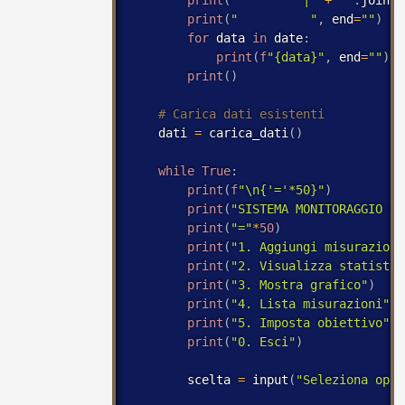
print
(
"          "
,
 end
=
""
)
for
 data 
in
 date
:
print
(
f
"{data}"
,
 end
=
""
)
print
(
)
    dati 
=
 carica_dati
(
)
while
True
:
print
(
f
"\n{'='*50}"
)
print
(
"SISTEMA MONITORAGGIO PE
print
(
"="
*
50
)
print
(
"1. Aggiungi misurazione
print
(
"2. Visualizza statistic
print
(
"3. Mostra grafico"
)
print
(
"4. Lista misurazioni"
)
print
(
"5. Imposta obiettivo"
)
print
(
"0. Esci"
)
        scelta 
=
 input
(
"Seleziona opzi