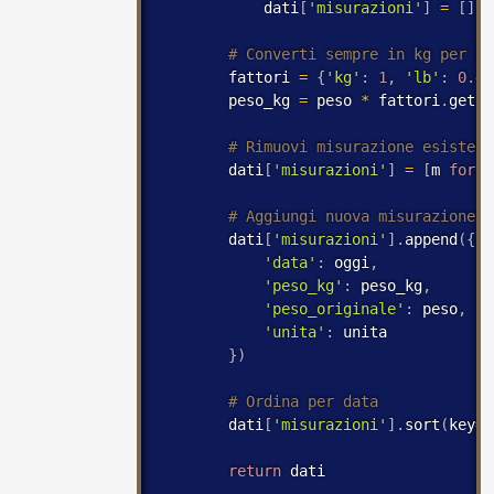
            dati
[
'misurazioni'
]
=
[
]
        fattori 
=
{
'kg'
:
1
,
'lb'
:
0.45
        peso_kg 
=
 peso 
*
 fattori
.
get
(
u
        dati
[
'misurazioni'
]
=
[
m 
for
 m
        dati
[
'misurazioni'
]
.
append
(
{
'data'
:
 oggi
,
'peso_kg'
:
 peso_kg
,
'peso_originale'
:
 peso
,
'unita'
:
 unita

}
)
        dati
[
'misurazioni'
]
.
sort
(
key
=
l
return
 dati
