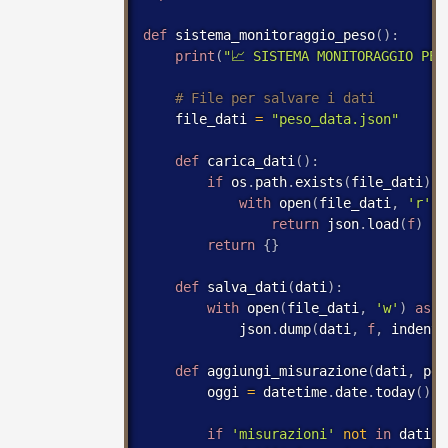
def
 sistema_monitoraggio_peso
(
)
:
print
(
"📈 SISTEMA MONITORAGGIO PES
    file_dati 
=
"peso_data.json"
def
 carica_dati
(
)
:
if
 os
.
path
.
exists
(
file_dati
)
:
with
 open
(
file_dati
,
'r'
)
return
 json
.
load
(
f
)
return
{
}
def
 salva_dati
(
dati
)
:
with
 open
(
file_dati
,
'w'
)
as
f
            json
.
dump
(
dati
,
f
,
 indent
=
def
 aggiungi_misurazione
(
dati
,
 pes
        oggi 
=
 datetime
.
date
.
today
(
)
.
i
if
'misurazioni'
not
in
 dati
: