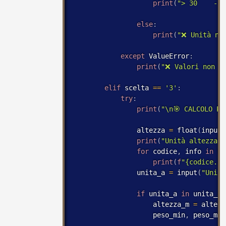
print
(
"> 30    - O
else
:
print
(
"❌ Unità no
except
 ValueError
:
print
(
"❌ Valori non v
elif
 scelta 
==
'3'
:
try
:
print
(
"\n🎯 CALCOLO PE
                altezza 
=
 float
(
input
(
print
(
"Unità altezza d
for
 codice
,
 info 
in
 un
print
(
f
"{codice.up
                unita_a 
=
 input
(
"Unità
if
 unita_a 
in
 unita_al
                    altezza_m 
=
 altezz
                    peso_min
,
 peso_max