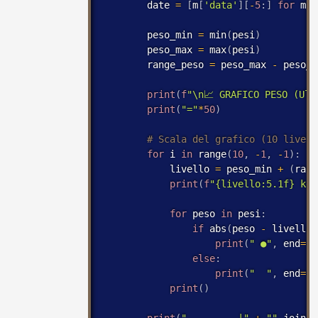
        date 
=
[
m
[
'data'
]
[
-
5
:
]
for
 m 
i
        peso_min 
=
 min
(
pesi
)
        peso_max 
=
 max
(
pesi
)
        range_peso 
=
 peso_max 
-
 peso_m
print
(
f
"\n📈 GRAFICO PESO (Ult
print
(
"="
*
50
)
for
 i 
in
 range
(
10
,
-
1
,
-
1
)
:
            livello 
=
 peso_min 
+
(
rang
print
(
f
"{livello:5.1f} kg 
for
 peso 
in
 pesi
:
if
 abs
(
peso 
-
 livello
)
print
(
" ●"
,
 end
=
""
else
:
print
(
"  "
,
 end
=
""
print
(
)
print
(
"         |"
+
""
.
join
(
[