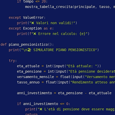
if
 tempo 
<=
20
:
             mostra_tabella_crescita
(
principale
,
 tasso
,
 
except
 ValueError
:
print
(
"❌ Valori non validi!"
)
except
 Exception 
as
e
:
print
(
f
"❌ Errore nel calcolo: {e}"
)
def
 piano_pensionistico
(
)
:
print
(
"\n🏖️ SIMULATORE PIANO PENSIONISTICO"
)
try
:
         eta_attuale 
=
 int
(
input
(
"Età attuale: "
)
)
         eta_pensione 
=
 int
(
input
(
"Età pensione desidera
         versamento_mensile 
=
 float
(
input
(
"Versamento me
         tasso_annuo 
=
 float
(
input
(
"Rendimento atteso an
         anni_investimento 
=
 eta_pensione 
-
 eta_attuale

if
 anni_investimento 
<=
0
:
print
(
"❌ L'età di pensione deve essere magg
return