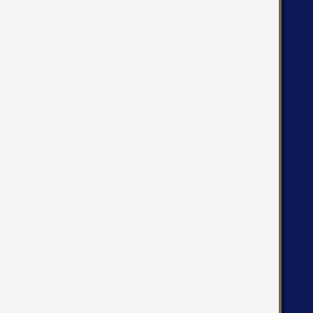
   
   
   