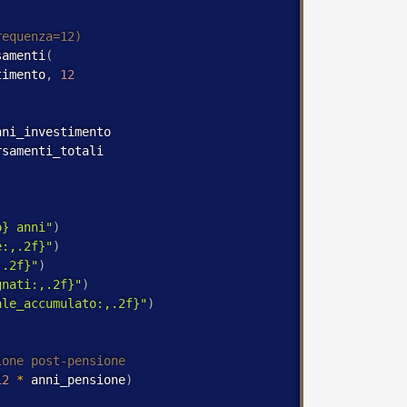
samenti
(
timento
,
12
nni_investimento

rsamenti_totali

o} anni"
)
e:,.2f}"
)
,.2f}"
)
gnati:,.2f}"
)
ale_accumulato:,.2f}"
)
12
*
 anni_pensione
)