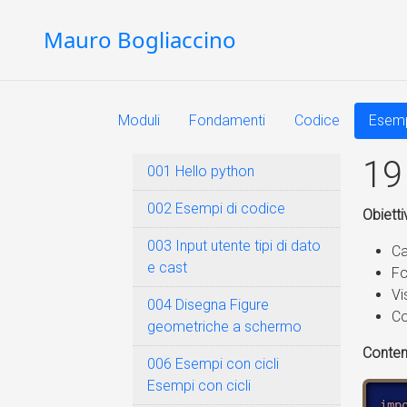
Mauro Bogliaccino
Moduli
Fondamenti
Codice
Esem
1
001 Hello python
002 Esempi di codice
Obietti
003 Input utente tipi di dato
Ca
e cast
Fo
Vi
004 Disegna Figure
Co
geometriche a schermo
Conten
006 Esempi con cicli
Esempi con cicli
imp