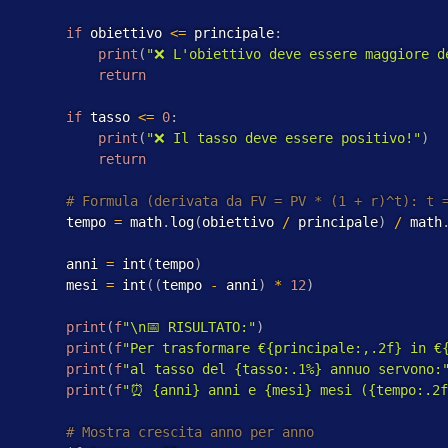
if
 obiettivo 
<=
 principale
:
print
(
"❌ L'obiettivo deve essere maggiore d
return
if
 tasso 
<=
0
:
print
(
"❌ Il tasso deve essere positivo!"
)
return
         tempo 
=
 math
.
log
(
obiettivo 
/
 principale
)
/
 math
         anni 
=
 int
(
tempo
)
         mesi 
=
 int
(
(
tempo 
-
 anni
)
*
12
)
print
(
f
"\n📅 RISULTATO:"
)
print
(
f
"Per trasformare €{principale:,.2f} in €
print
(
f
"al tasso del {tasso:.1%} annuo servono:
print
(
f
"⏰ {anni} anni e {mesi} mesi ({tempo:.2f