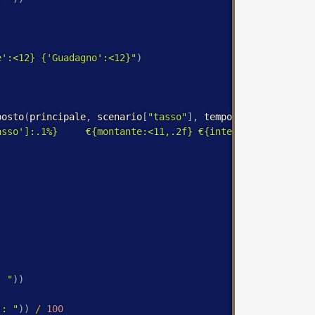
e':<12} {'Guadagno':<12}"
)
posto
(
principale
,
 scenario
[
"tasso"
]
,
 tempo
)
asso']:.1%}     €{montante:<11,.2f} €{interesse:<11,.2f}
: "
)
)
): "
)
)
/
100