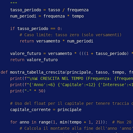
     """
     tasso_periodo 
=
 tasso 
/
 frequenza

     num_periodi 
=
 frequenza 
*
 tempo

if
 tasso_periodo 
==
0
:
return
 versamento 
*
 num_periodi

     valore_futuro 
=
 versamento 
*
(
(
(
1
+
 tasso_periodo
)
return
 valore_futuro

def
 mostra_tabella_crescita
(
principale
,
 tasso
,
 tempo
,
 f
print
(
f
"\n📊 CRESCITA NEL TEMPO (Frequenza: {freque
print
(
f
"{'Anno':<6} {'Capitale':<12} {'Interesse':<
print
(
"-"
*
50
)
     capitale_corrente 
=
 principale 

for
 anno 
in
 range
(
1
,
 min
(
tempo 
+
1
,
21
)
)
: