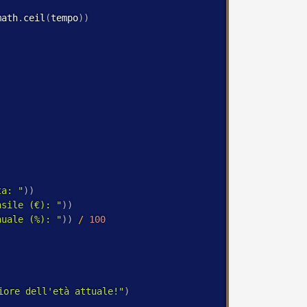
math
.
ceil
(
tempo
)
)
ta: "
)
)
nsile (€): "
)
)
nuale (%): "
)
)
/
100
iore dell'età attuale!"
)