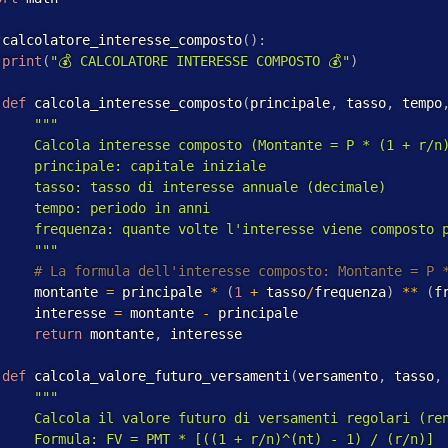
 calcolatore_interesse_composto
(
)
:
print
(
"💰 CALCOLATORE INTERESSE COMPOSTO 💰"
)
def
 calcola_interesse_composto
(
principale
,
 tasso
,
 tempo
"""

     Calcola interesse composto (Montante = P * (1 + r/n)
     principale: capitale iniziale

     tasso: tasso di interesse annuale (decimale)

     tempo: periodo in anni

     frequenza: quante volte l'interesse viene composto p
     """
     montante 
=
 principale 
*
(
1
+
 tasso
/
frequenza
)
*
*
(
f
     interesse 
=
 montante 
-
 principale

return
 montante
,
 interesse

def
 calcola_valore_futuro_versamenti
(
versamento
,
 tasso
,
"""

     Calcola il valore futuro di versamenti regolari (ren
     Formula: FV = PMT * [((1 + r/n)^(nt) - 1) / (r/n)]
