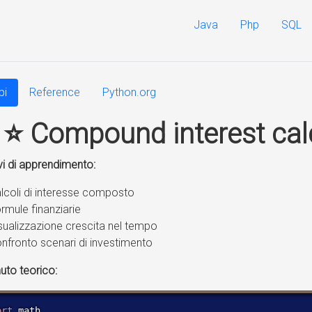
Java
Php
SQL
pi
Reference
Python.org
9
⭐ Compound interest cal
vi di apprendimento:
lcoli di interesse composto
rmule finanziarie
sualizzazione crescita nel tempo
nfronto scenari di investimento
uto teorico:
ort
 math
