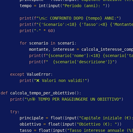
         tempo 
=
 int
(
input
(
"Periodo (anni): "
)
)
print
(
f
"\n📈 CONFRONTO DOPO {tempo} ANNI:"
)
print
(
f
"{'Scenario':<18} {'Tasso':<8} {'Montant
print
(
"-"
*
60
)
for
 scenario 
in
 scenari
:
             montante
,
 interesse 
=
 calcola_interesse_com
print
(
f
"{scenario['nome']:<18} {scenario['t
print
(
f
"  {scenario['descrizione']}"
)
except
 ValueError
:
print
(
"❌ Valori non validi!"
)
def
 calcola_tempo_per_obiettivo
(
)
:
print
(
"\n🎯 TEMPO PER RAGGIUNGERE UN OBIETTIVO"
)
try
:
         principale 
=
 float
(
input
(
"Capitale iniziale (€)
         obiettivo 
=
 float
(
input
(
"Obiettivo (€): "
)
)
         tasso 
=
 float
(
input
(
"Tasso interesse annuale (%