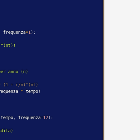
,
 frequenza
=
1
)
:
^(nt))

er anno (n)

requenza 
*
 tempo
)
 tempo
,
 frequenza
=
12
)
:
dita)
