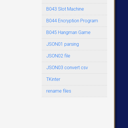
   
B043 Slot Machine
B044 Encryption Program
B045 Hangman Game
JSON01 parsing
   
JSON02 file
JSON03 convert csv
TKinter
rename files
   
   
   