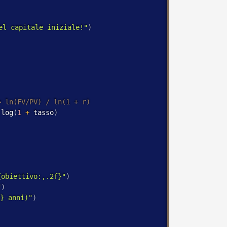
el capitale iniziale!"
)
.
log
(
1
+
 tasso
)
{obiettivo:,.2f}"
)
"
)
} anni)"
)