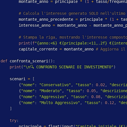
         montante_anno 
=
 principale 
*
(
1
+
 tasso
/
frequen
         montante_anno_precedente 
=
 principale 
*
(
1
+
 ta
         interesse_anno 
=
 montante_anno 
-
 montante_anno_p
print
(
f
"{anno:<6} €{principale:<11,.2f} €{inter
         capitale_corrente 
=
 montante_anno 
def
 confronta_scenari
(
)
:
print
(
"\n🔍 CONFRONTO SCENARI DI INVESTIMENTO"
)
     scenari 
=
[
{
"nome"
:
"Conservativo"
,
"tasso"
:
0.02
,
"descri
{
"nome"
:
"Moderato"
,
"tasso"
:
0.05
,
"descrizion
{
"nome"
:
"Aggressivo"
,
"tasso"
:
0.08
,
"descrizi
{
"nome"
:
"Molto Aggressivo"
,
"tasso"
:
0.12
,
"de
]
try
:
         principale 
=
 float
(
input
(
"Capitale iniziale (€)