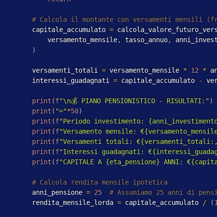
         capitale_accumulato 
=
 calcola_valore_futuro_ver
             versamento_mensile
,
 tasso_annuo
,
 anni_inves
)
         versamenti_totali 
=
 versamento_mensile 
*
12
*
 a
         interessi_guadagnati 
=
 capitale_accumulato 
-
 ve
print
(
f
"\n💰 PIANO PENSIONISTICO - RISULTATI:"
)
print
(
"="
*
50
)
print
(
f
"Periodo investimento: {anni_investiment
print
(
f
"Versamento mensile: €{versamento_mensil
print
(
f
"Versamenti totali: €{versamenti_totali:
print
(
f
"Interessi guadagnati: €{interessi_guada
print
(
f
"CAPITALE A {eta_pensione} ANNI: €{capit
         anni_pensione 
=
25
         rendita_mensile_lorda 
=
 capitale_accumulato 
/
(