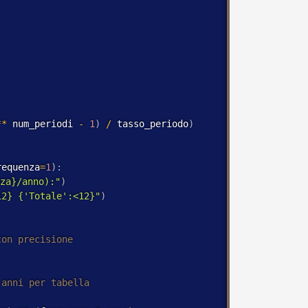
*
*
 num_periodi 
-
1
)
/
 tasso_periodo
)
requenza
=
1
)
:
nza}/anno):"
)
12} {'Totale':<12}"
)