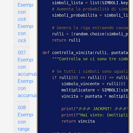
    simboli_lista 
=
 list
(
SIMBOLI
.
keys
(
Esempi
con
    simboli_probabilita 
=
 simboli_list
cicli
Esempi
con
    rulli 
=
[
random
.
choice
(
simboli_pro
return
 rulli

cicli
007
def
 controlla_vincita
(
rulli
,
 puntata
)
:
"""Controlla se ci sono tre simbol
Esempi
con
accumulatore
if
 rulli
[
0
]
==
 rulli
[
1
]
==
 rulli
[
2
Esempi
        simbolo_vincente 
=
 rulli
[
0
]
con
        moltiplicatore 
=
 SIMBOLI
[
simbo
accumulatore
        vincita 
=
 puntata 
*
 moltiplica
008
print
(
"🎉🎉🎉 JACKPOT! 🎉🎉🎉"
)
Esempi
print
(
f
"Hai vinto: {moltiplica
return
 vincita

con
range