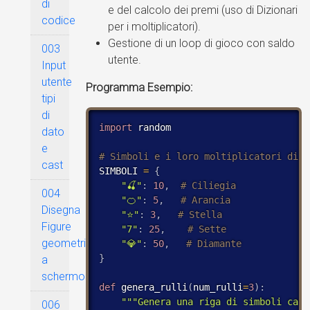
di
e del calcolo dei premi (uso di Dizionari
codice
per i moltiplicatori).
Gestione di un loop di gioco con saldo
003
utente.
Input
utente
Programma Esempio:
tipi
di
import
 random

dato
e
cast
SIMBOLI 
=
{
"🍒"
:
10
,
004
"🍊"
:
5
,
Disegna
"⭐"
:
3
,
Figure
"7"
:
25
,
geometriche
"💎"
:
50
,
}
a
schermo
def
 genera_rulli
(
num_rulli
=
3
)
:
"""Genera una riga di simboli casu
006