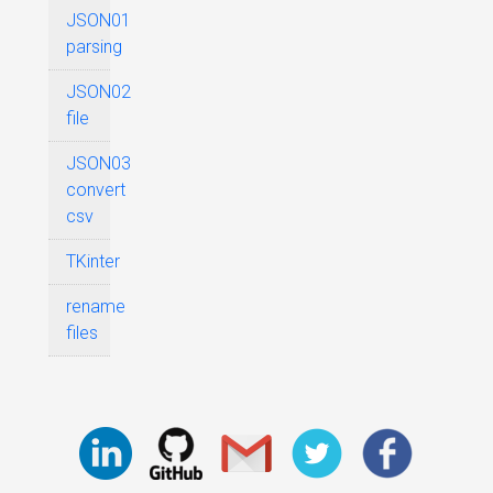
JSON01
parsing
JSON02
file
JSON03
convert
csv
TKinter
rename
files