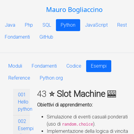
Mauro Bogliaccino
Java
Php
SQL
Python
JavaScript
Rest
Fondamenti
GitHub
Moduli
Fondamenti
Codice
Esempi
Reference
Python.org
43
⭐ Slot Machine
🎰
001
Hello
Obiettivi di apprendimento:
python
Simulazione di eventi casuali ponderati
002
(uso di
).
random.choice
Esempi
Implementazione della logica di vincita