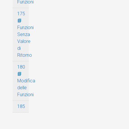
Funzioni
175
📘
Funzioni
Senza
Valore
di
Ritorno
180
📘
Modifica
delle
Funzioni
185