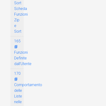
Sort
Scheda
Funzioni
Zip
e
Sort
165
📘
Funzioni
Definite
dall’Utente
170
📘
Comportamento
delle
Liste
nelle