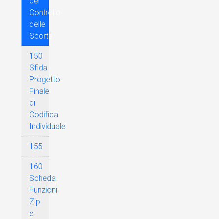
del
Controllo
delle
Scorte
150
Sfida
Progetto
Finale
di
Codifica
Individuale
155
160
Scheda
Funzioni
Zip
e