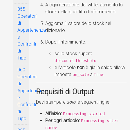
A ogni iterazione del while, aumenta lo
055
stock della quantità di rifornimento.
Operatori
di
Aggiorna il valore dello stock nel
Appartenenza
dizionario.
e
Dopo il rifornimento:
Confronti
di
se lo stock supera
Tipo
discount_threshold
e l’articolo
non
è già in saldo allora
060
imposta
a
.
on_sale
True
Operatori
di
Requisiti di Output
Appartenenza
e
Devi stampare
solo
le seguenti righe:
Confronti
di
All’inizio:
Processing started
Tipo
Per ogni articolo:
Processing <item
name>