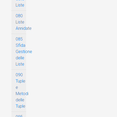
Liste
080
Liste
Annidate
085
Sfida
Gestione
delle
Liste
090
Tuple
e
Metodi
delle
Tuple
095