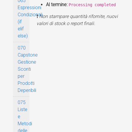
065
Al termine:
Processing completed
Espressioni
Condizionali
❗
Non stampare quantità rifornite, nuovi
(if
valori di stock o report finali.
elif
else)
070
Capstone
Gestione
Sconti
per
Prodotti
Deperibili
075
Liste
e
Metodi
delle