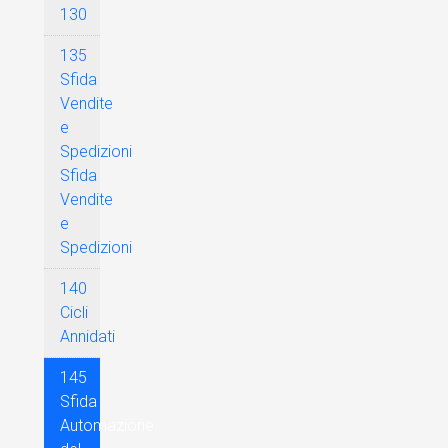
130
135
Sfida
Vendite
e
Spedizioni
Sfida
Vendite
e
Spedizioni
140
Cicli
Annidati
145
Sfida
Automazione