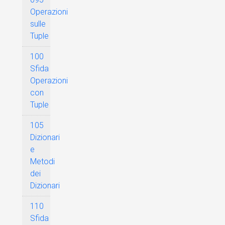
Operazioni
sulle
Tuple
100
Sfida
Operazioni
con
Tuple
105
Dizionari
e
Metodi
dei
Dizionari
110
Sfida