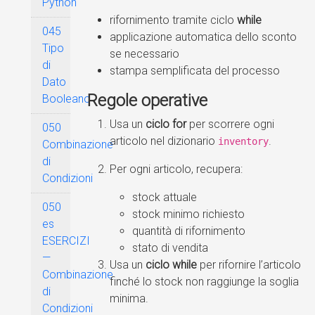
Python
rifornimento tramite ciclo
while
045
applicazione automatica dello sconto
Tipo
se necessario
di
stampa semplificata del processo
Dato
Regole operative
Booleano
Usa un
ciclo for
per scorrere ogni
050
articolo nel dizionario
.
inventory
Combinazione
di
Per ogni articolo, recupera:
Condizioni
stock attuale
050
stock minimo richiesto
es
quantità di rifornimento
ESERCIZI
stato di vendita
—
Usa un
ciclo while
per rifornire l’articolo
Combinazione
finché lo stock non raggiunge la soglia
di
minima.
Condizioni