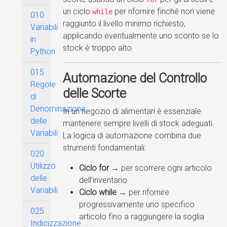
un ciclo
per rifornire finché non viene
while
010
raggiunto il livello minimo richiesto,
Variabili
applicando eventualmente uno sconto se lo
in
stock è troppo alto.
Python
015
Automazione del Controllo
Regole
delle Scorte
di
Denominazione
In un negozio di alimentari è essenziale
delle
mantenere sempre livelli di stock adeguati.
Variabili
La logica di automazione combina due
strumenti fondamentali:
020
Utilizzo
Ciclo for
→ per scorrere ogni articolo
delle
dell’inventario
Variabili
Ciclo while
→ per rifornire
progressivamente uno specifico
025
articolo fino a raggiungere la soglia
Indicizzazione