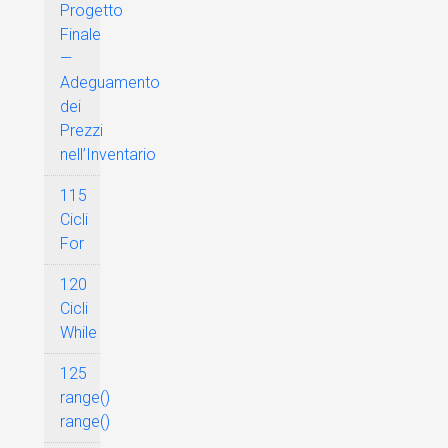
Progetto
Finale
—
Adeguamento
dei
Prezzi
nell’Inventario
115
Cicli
For
120
Cicli
While
125
range()
range()