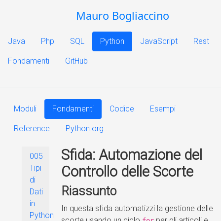
Mauro Bogliaccino
Java
Php
SQL
Python
JavaScript
Rest
Fondamenti
GitHub
Moduli
Fondamenti
Codice
Esempi
Reference
Python.org
Sfida: Automazione del
005
Tipi
Controllo delle Scorte
di
Riassunto
Dati
in
In questa sfida automatizzi la gestione delle
Python
scorte usando un ciclo
per gli articoli e
for