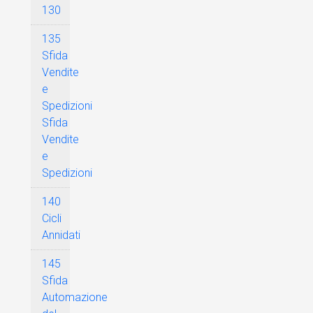
130
135
Sfida
Vendite
e
Spedizioni
Sfida
Vendite
e
Spedizioni
140
Cicli
Annidati
145
Sfida
Automazione