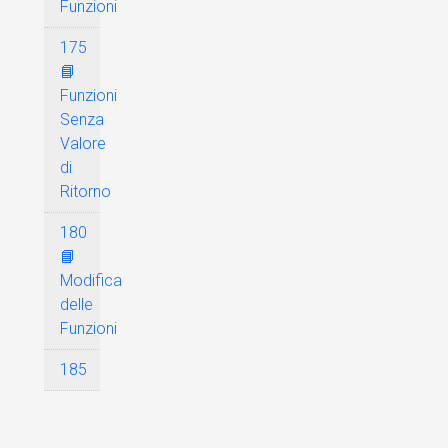
Funzioni
175
📘
Funzioni
Senza
Valore
di
Ritorno
180
📘
Modifica
delle
Funzioni
185