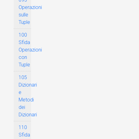
Operazioni
sulle
Tuple
100
Sfida
Operazioni
con
Tuple
105
Dizionari
e
Metodi
dei
Dizionari
110
Sfida