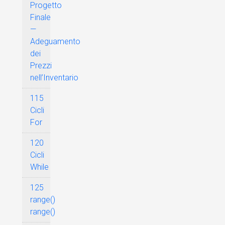
Progetto
Finale
—
Adeguamento
dei
Prezzi
nell’Inventario
115
Cicli
For
120
Cicli
While
125
range()
range()