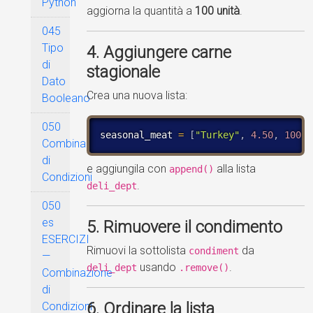
Python
aggiorna la quantità a
100 unità
.
045
Tipo
4. Aggiungere carne
di
stagionale
Dato
Crea una nuova lista:
Booleano
050
seasonal_meat 
=
[
"Turkey"
,
4.50
,
100
,
Combinazione
di
e aggiungila con
alla lista
append()
Condizioni
.
deli_dept
050
es
5. Rimuovere il condimento
ESERCIZI
Rimuovi la sottolista
da
condiment
—
usando
.
deli_dept
.remove()
Combinazione
di
6. Ordinare la lista
Condizioni