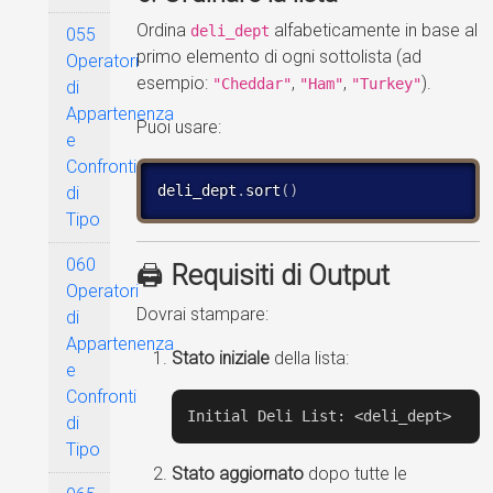
Ordina
alfabeticamente in base al
deli_dept
055
primo elemento di ogni sottolista (ad
Operatori
esempio:
,
,
).
"Cheddar"
"Ham"
"Turkey"
di
Appartenenza
Puoi usare:
e
Confronti
deli_dept
.
sort
(
)
di
Tipo
060
🖨️
Requisiti di Output
Operatori
Dovrai stampare:
di
Appartenenza
Stato iniziale
della lista:
e
Confronti
Initial Deli List: <deli_dept>
di
Tipo
Stato aggiornato
dopo tutte le