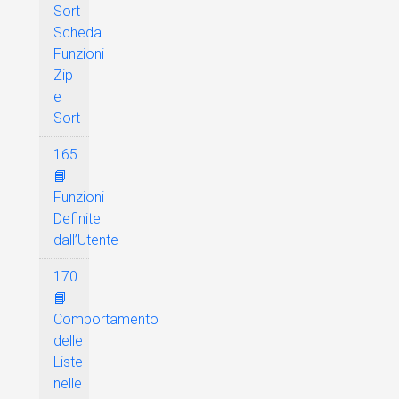
Sort
Scheda
Funzioni
Zip
e
Sort
165
📘
Funzioni
Definite
dall’Utente
170
📘
Comportamento
delle
Liste
nelle