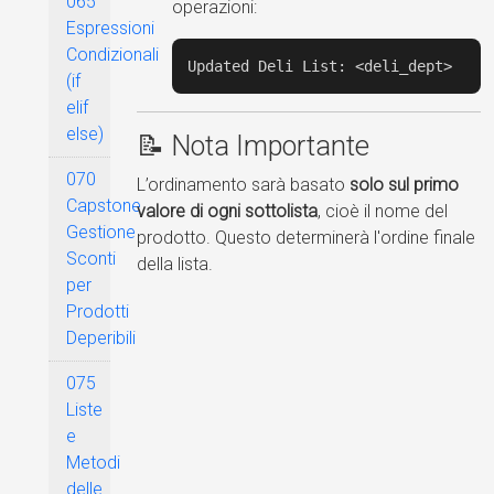
065
operazioni:
Espressioni
Condizionali
Updated Deli List: <deli_dept>
(if
elif
else)
📝 Nota Importante
070
L’ordinamento sarà basato
solo sul primo
Capstone
valore di ogni sottolista
, cioè il nome del
Gestione
prodotto. Questo determinerà l'ordine finale
Sconti
della lista.
per
Prodotti
Deperibili
075
Liste
e
Metodi
delle