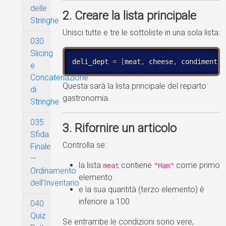
delle
2. Creare la lista principale
Stringhe
Unisci tutte e tre le sottoliste in una sola lista:
030
Slicing
deli_dept 
=
[
meat
,
 cheese
,
 condiment
]
e
Concatenazione
Questa sarà la lista principale del reparto
di
gastronomia.
Stringhe
035
3. Rifornire un articolo
Sfida
Controlla se:
Finale
—
la lista
contiene
come primo
meat
"Ham"
Ordinamento
elemento
dell’Inventario
e la sua quantità (terzo elemento) è
inferiore a 100
040
Quiz
Se entrambe le condizioni sono vere,