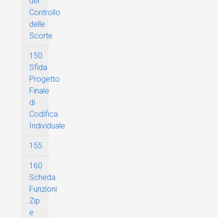
del
Controllo
delle
Scorte
150
Sfida
Progetto
Finale
di
Codifica
Individuale
155
160
Scheda
Funzioni
Zip
e