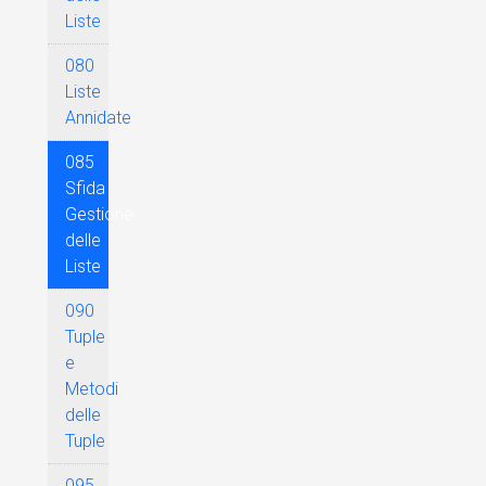
Liste
080
Liste
Annidate
085
Sfida
Gestione
delle
Liste
090
Tuple
e
Metodi
delle
Tuple
095