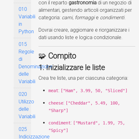
con il reparto
gastronomia
di un negozio di
010
alimentari, gestendo articoli organizzati per
Variabili
categoria:
carni
,
formaggi
e
condimenti
.
in
Dovrai creare, aggiornare e riorganizzare i
Python
dati usando liste e logica condizionale.
015
Regole
🧩
Compito
di
1. Inizializzare le liste
Denominazione
delle
Crea tre liste, una per ciascuna categoria:
Variabili
:
meat
["Ham", 3.99, 50, "Sliced"]
020
Utilizzo
:
cheese
["Cheddar", 5.49, 100,
delle
"Sharp"]
Variabili
:
condiment
["Mustard", 1.99, 75,
025
"Spicy"]
Indicizzazione