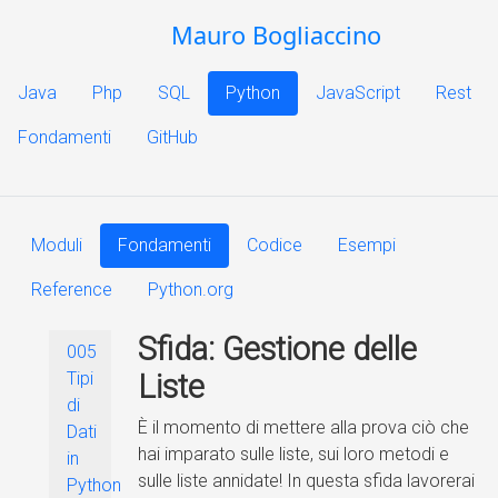
Mauro Bogliaccino
Java
Php
SQL
Python
JavaScript
Rest
Fondamenti
GitHub
Moduli
Fondamenti
Codice
Esempi
Reference
Python.org
Sfida: Gestione delle
005
Tipi
Liste
di
È il momento di mettere alla prova ciò che
Dati
hai imparato sulle liste, sui loro metodi e
in
sulle liste annidate! In questa sfida lavorerai
Python