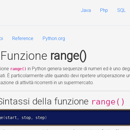
Java
Php
SQL
pi
Reference
Python.org
 Funzione
range()
zione
in Python genera sequenze di numeri ed è uno degli s
range()
rati. È particolarmente utile quando devi ripetere un’operazione 
cazione di attività ricorrenti in un supermercato.
Sintassi della funzione
range()
ge
(
start
,
 stop
,
 step
)