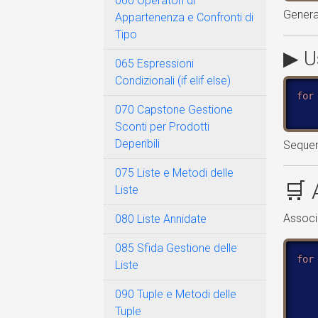
060 Operatori di
Gener
Appartenenza e Confronti di
Tipo
▶ U
065 Espressioni
Condizionali (if elif else)
for
070 Capstone Gestione
Sconti per Prodotti
Deperibili
Seque
075 Liste e Metodi delle
🛒 
Liste
Associa
080 Liste Annidate
085 Sfida Gestione delle
for
Liste
   
   
090 Tuple e Metodi delle
Tuple