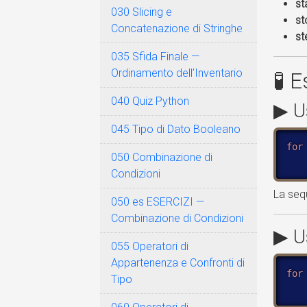
st
030 Slicing e
st
Concatenazione di Stringhe
st
035 Sfida Finale —
Ordinamento dell’Inventario
🧪 
040 Quiz Python
▶ U
045 Tipo di Dato Booleano
for
050 Combinazione di
Condizioni
La seq
050 es ESERCIZI —
Combinazione di Condizioni
▶ U
055 Operatori di
Appartenenza e Confronti di
for
Tipo