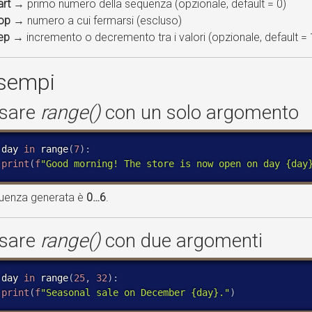
art
→ primo numero della sequenza (opzionale, default = 0)
op
→ numero a cui fermarsi (escluso)
ep
→ incremento o decremento tra i valori (opzionale, default = 
Esempi
sare
range()
con un solo argomento
 day 
in
 range
(
7
)
:
print
(
f
"Good morning! The store is now open on day {day
uenza generata è
0…6
.
sare
range()
con due argomenti
 day 
in
 range
(
25
,
32
)
:
print
(
f
"Seasonal sale on December {day}."
)