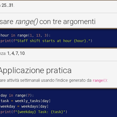
a
25…31
.
sare
range()
con tre argomenti
 hour 
in
 range
(
1
,
13
,
3
)
:
print
(
f
"Staff shift starts at hour {hour}."
)
nza:
1, 4, 7, 10
.
Applicazione pratica
re attività settimanali usando l’indice generato da
:
range()
 day 
in
 range
(
7
)
:
 task 
=
 weekly_tasks
[
day
]
 weekday 
=
 weekdays
[
day
]
print
(
f
"{weekday} Task: {task}"
)