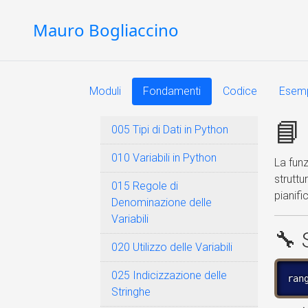
Mauro Bogliaccino
Moduli
Fondamenti
Codice
Esem
📘
005 Tipi di Dati in Python
010 Variabili in Python
La fun
struttu
015 Regole di
pianifi
Denominazione delle
Variabili
🔧 
020 Utilizzo delle Variabili
025 Indicizzazione delle
ran
Stringhe