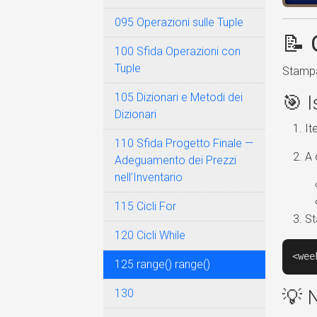
095 Operazioni sulle Tuple
📝
100 Sfida Operazioni con
Tuple
Stampa
105 Dizionari e Metodi dei
🎯 I
Dizionari
It
110 Sfida Progetto Finale —
A 
Adeguamento dei Prezzi
nell’Inventario
115 Cicli For
St
120 Cicli While
<wee
125 range() range()
💡 
130