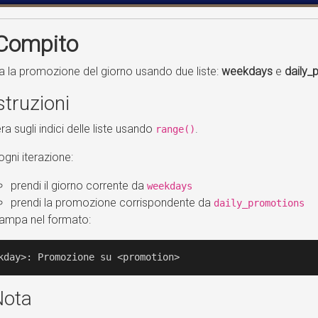
Compito
 la promozione del giorno usando due liste:
weekdays
e
daily_
struzioni
era sugli indici delle liste usando
.
range()
ogni iterazione:
prendi il giorno corrente da
weekdays
prendi la promozione corrispondente da
daily_promotions
ampa nel formato:
kday>: Promozione su <promotion>
Nota