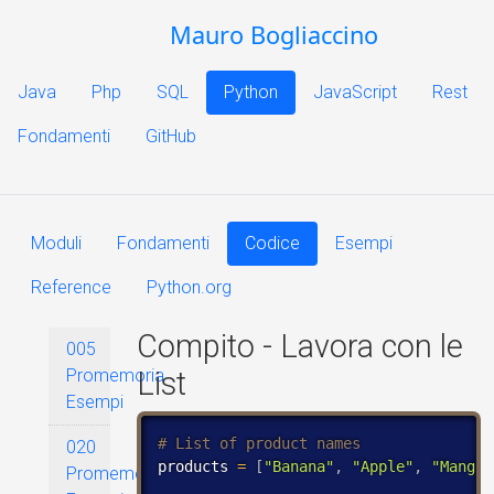
Mauro Bogliaccino
Java
Php
SQL
Python
JavaScript
Rest
Fondamenti
GitHub
Moduli
Fondamenti
Codice
Esempi
Reference
Python.org
Compito - Lavora con le
005
Promemoria
List
Esempi
020
products 
=
[
"Banana"
,
"Apple"
,
"Mango"
Promemoria