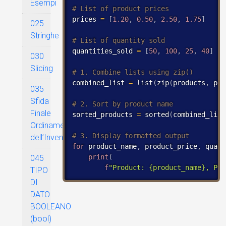
Esempi
prices 
=
[
1.20
,
0.50
,
2.50
,
1.75
]
025
Stringhe
quantities_sold 
=
[
50
,
100
,
25
,
40
]
030
Slicing
combined_list 
=
 list
(
zip
(
products
,
 pri
035
Sfida
Finale
sorted_products 
=
 sorted
(
combined_list
Ordinamento
dell’Inventario
for
 product_name
,
 product_price
,
 quant
print
(
045
f
"Product: {product_name}, Pri
TIPO
DI
DATO
BOOLEANO
(bool)