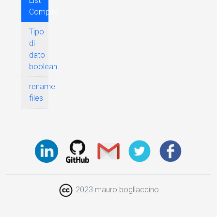
List
Compito
Tipo
di
dato
boolean
rename
files
2023 mauro bogliaccino