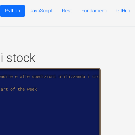
Python
JavaScript
Rest
Fondamenti
GitHub
di stock