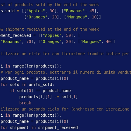
ts_sold 
=
[
[
"Apples"
,
30
]
,
[
"Bananas"
,
45
]
,
[
"Oranges"
,
20
]
,
[
"Mangoes"
,
10
]
]
pment_received 
=
[
[
"Apples"
,
50
]
,
[
"Bananas"
,
70
]
,
[
"Oranges"
,
30
]
,
[
"Mangoes"
,
40
]
]
 i 
in
 range
(
len
(
products
)
)
:
 product_name 
=
 products
[
i
]
[
0
]
for
 sold 
in
 units_sold
:
if
 sold
[
0
]
==
 product_name
:
         products
[
i
]
[
1
]
-
=
 sold
[
1
]
break
 i 
in
 range
(
len
(
products
)
)
:
 product_name 
=
 products
[
i
]
[
0
]
for
 shipment 
in
 shipment_received
: