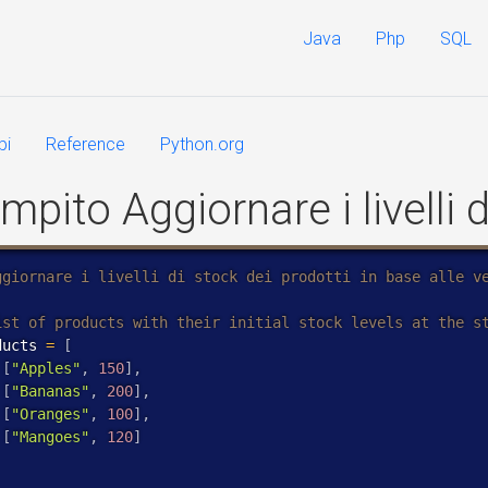
Java
Php
SQL
pi
Reference
Python.org
mpito Aggiornare i livelli 
ducts 
=
[
[
"Apples"
,
150
]
,
[
"Bananas"
,
200
]
,
[
"Oranges"
,
100
]
,
[
"Mangoes"
,
120
]