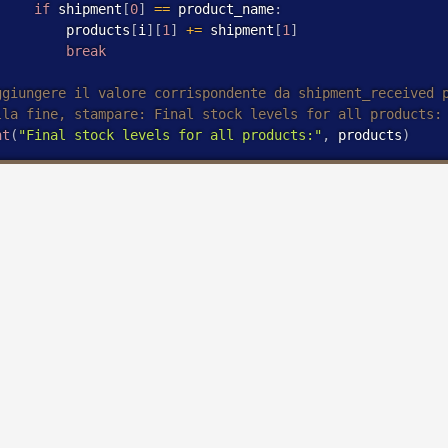
if
 shipment
[
0
]
==
 product_name
:
         products
[
i
]
[
1
]
+
=
 shipment
[
1
]
break
nt
(
"Final stock levels for all products:"
,
 products
)