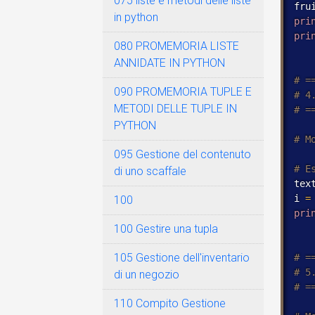
075 liste e metodi delle liste
fru
in python
pri
pri
080 PROMEMORIA LISTE
ANNIDATE IN PYTHON
090 PROMEMORIA TUPLE E
METODI DELLE TUPLE IN
PYTHON
095 Gestione del contenuto
di uno scaffale
tex
i 
=
100
pri
100 Gestire una tupla
105 Gestione dell'inventario
di un negozio
110 Compito Gestione