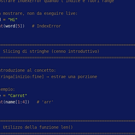
d 
=
"Hi"
nt
(
word
[
5
]
)
e 
=
"Carrot"
nt
(
name
[
1
:
4
]
)