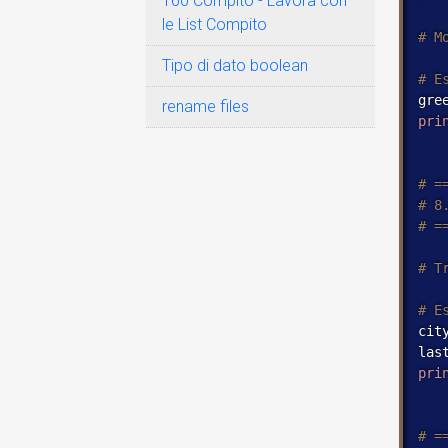
160 Compito - Lavora con
le List Compito
Tipo di dato boolean
gre
rename files
pri
cit
las
pri