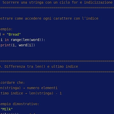
d 
=
"Bread"
 i 
in
 range
(
len
(
word
)
)
:
print
(
i
,
 word
[
i
]
)
"Milk"