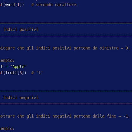
nt
(
word
[
1
]
)
it 
=
"Apple"
nt
(
fruit
[
3
]
)