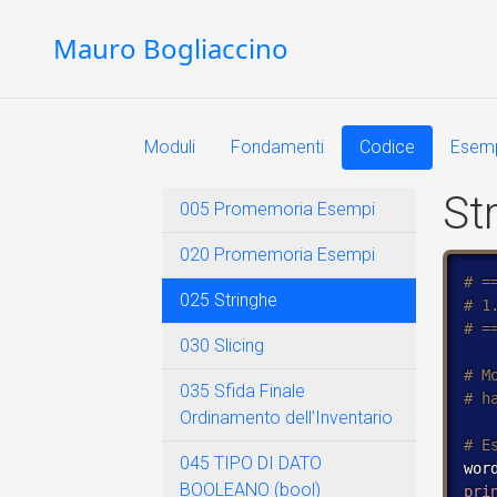
Mauro Bogliaccino
Moduli
Fondamenti
Codice
Esem
St
005 Promemoria Esempi
020 Promemoria Esempi
025 Stringhe
030 Slicing
035 Sfida Finale
Ordinamento dell’Inventario
045 TIPO DI DATO
wor
BOOLEANO (bool)
pri