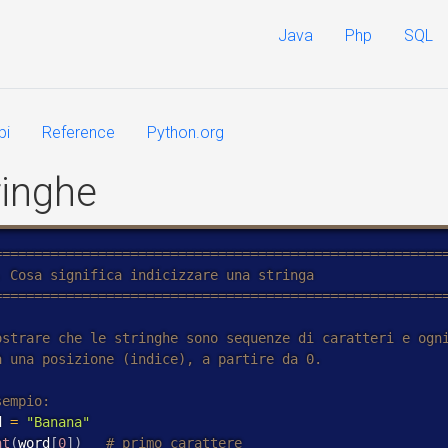
Java
Php
SQL
pi
Reference
Python.org
ringhe
d 
=
"Banana"
nt
(
word
[
0
]
)