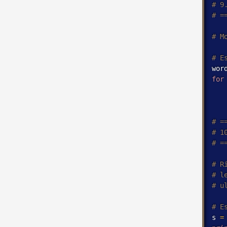
wor
for
s 
=