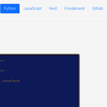
Python
JavaScript
Rest
Fondamenti
GitHub