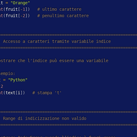
it 
=
"Orange"
nt
(
fruit
[
-
1
]
)
nt
(
fruit
[
-
2
]
)
t 
=
"Python"
2
nt
(
text
[
i
]
)