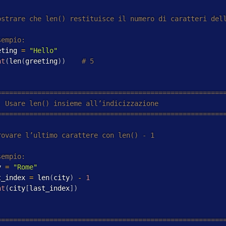
eting 
=
"Hello"
nt
(
len
(
greeting
)
)
y 
=
"Rome"
t_index 
=
 len
(
city
)
-
1
nt
(
city
[
last_index
]
)